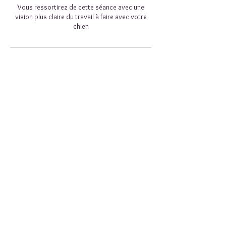
Vous ressortirez de cette séance avec une
vision plus claire du travail à faire avec votre
chien
Coordonnées
Maison Moisan - santé et bien-être animal, Rue
du Beauregard, Bazincourt-sur-Epte, France
06 46 80 89 47
/
07 50 81 31 59
www.maisonmoisan.com
maisonmoisan.france@gmail.com