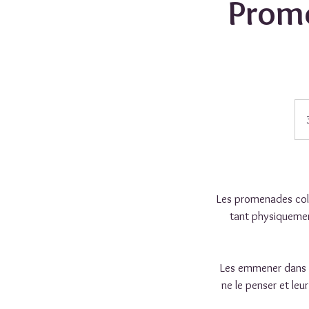
Prome
35
eur
Les promenades colle
tant physiquement
Les emmener dans d
ne le penser et leu